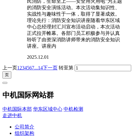
民消防，生命至上——安全用火用电”为主题
的消防安全演练活动。本次活动集知识性、
实战性与趣味性于一体，取得了显著成效。
理论先行：消防安全知识讲座随着华东区域
中心总经理封汇川宣布活动启动，本次活动
正式拉开帷幕。各部门员工积极参与并认真
聆听了由资深消防讲师带来的消防安全知识
讲座。讲座内
2025.12.01
上一页
1
2
3
4
5
6
7
...14
下一页
转至第
中机国际网站群
中机国际本部
华东区域中心
中机检测
走进中机
公司简介
组织架构